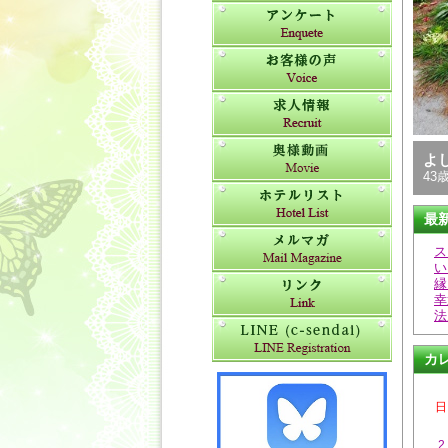
よ
43歳
最
ス
い
縁
幸
法
カ
日
2