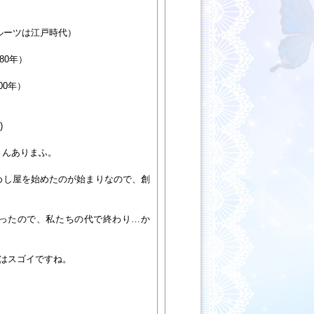
（ルーツは江戸時代）
80年）
00年）
)
さんありまふ。
めし屋を始めたのが始まりなので、創
、
ったので、私たちの代で終わり…か
年はスゴイですね。