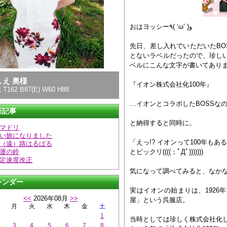
おはヨッシー٩( ‘ω’ )و
先日、差し入れでいただいたBO
とないラベルだったので、珍し
ベルにこんな文字が書いてあり
しえ 奥様
『イオン株式会社化100年』
 T162 B87(E) W60 H88
…イオンとコラボしたBOSSな
新記事
と納得すると同時に。
マドリ
い旅になりました
「えっ!? イオンって100年もある
（遠）路はるばる
運の鈴
とビックリ((((；ﾟДﾟ)))))))
定速度改正
気になって調べてみると、なか
レンダー
実はイオンの始まりは、1926
<<
2026年08月
>>
屋」という呉服店。
月
火
水
木
金
土
1
当時としては珍しく株式会社化
3
4
5
6
7
8