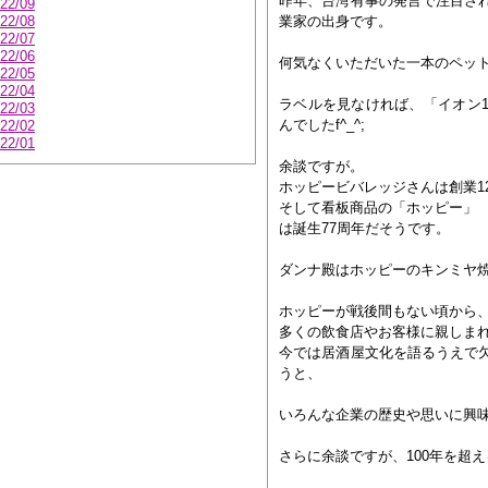
昨年、台湾有事の発言で注目さ
22/09
22/08
業家の出身です。
22/07
22/06
何気なくいただいた一本のペッ
22/05
22/04
ラベルを見なければ、「イオン1
22/03
んでしたf^_^;
22/02
22/01
余談ですが。
ホッピービバレッジさんは創業1
そして看板商品の「ホッピー」
は誕生77周年だそうです。
ダンナ殿はホッピーのキンミヤ
ホッピーが戦後間もない頃から
多くの飲食店やお客様に親しま
今では居酒屋文化を語るうえで
うと、
いろんな企業の歴史や思いに興
さらに余談ですが、100年を超