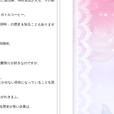
れた政治家、岡田克也さんも、その創
トボトルコーヒー。
00年」の歴史を知ることもありませ
20周年。
焼酎割りが好きなのですが、
、
れ、
欠かせない存在になっていることを思
味がわきまふ。
える歴史が長い企業は、