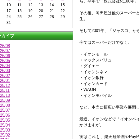
ら、今年で「株式会社化100年
10
11
12
13
14
15
6
17
18
19
20
21
22
その後、岡田屋は他のスーパーと
3
24
25
26
27
28
29
生。
0
31
そして2001年、「ジャスコ」
ーカイブ
今ではスーパーだけでなく、
26/08
26/07
・イオンモール
26/06
・マックスバリュ
26/05
26/04
・ダイエー
26/03
・イオンシネマ
26/02
・イオン銀行
26/01
・イオンカード
25/12
・WAON
25/11
25/10
・イオンモバイル
25/09
25/08
など、本当に幅広い事業を展開
25/07
25/06
最近、イオンなどで「イオンペ
25/05
かけますが、
25/04
25/03
25/02
実はこれも、楽天経済圏やPay