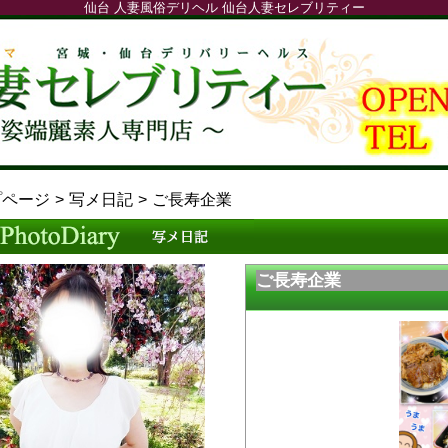
仙台 人妻風俗デリヘル 仙台人妻セレブリティー
プページ
写メ日記
ご長寿企業
ご長寿企業