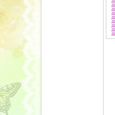
20
20
20
20
20
20
20
20
20