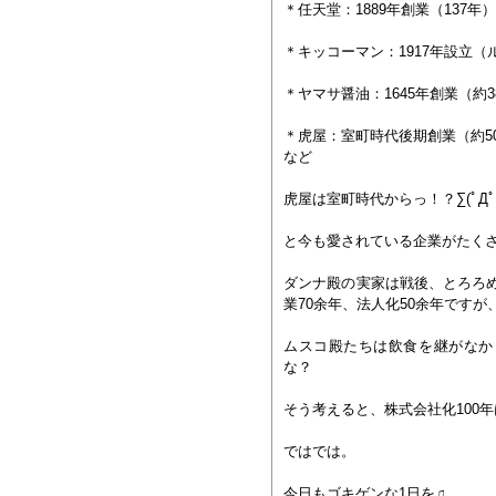
＊任天堂：1889年創業（137年）
＊キッコーマン：1917年設立
＊ヤマサ醤油：1645年創業（約3
＊虎屋：室町時代後期創業（約5
など
虎屋は室町時代からっ！？∑(ﾟДﾟ
と今も愛されている企業がたく
ダンナ殿の実家は戦後、とろろ
業70余年、法人化50余年ですが
ムスコ殿たちは飲食を継がなか
な？
そう考えると、株式会社化100
ではでは。
今日もゴキゲンな1日を♫