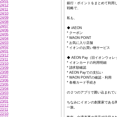
25/01
銀行・ポイントをまとめて利用
24/12
戦略で、
24/11
24/10
24/09
私も、
24/08
24/07
◆ iAEON
24/06
* クーポン
24/05
* WAON POINT
24/04
24/03
* お気に入り店舗
24/02
* イオンのお買い物サービス
24/01
23/12
◆ AEON Pay（旧イオンウォレ
23/11
* イオンカードの利用明細
23/10
* 請求額確認
23/09
23/08
* AEON Payでの支払い
23/07
* WAON POINTの確認・利用
23/06
* 各種カード手続き
23/05
23/04
の２つのアプリで囲い込まれていまふ
23/03
23/02
23/01
ちなみにイオンの創業家である
22/12
一族。
22/11
22/10