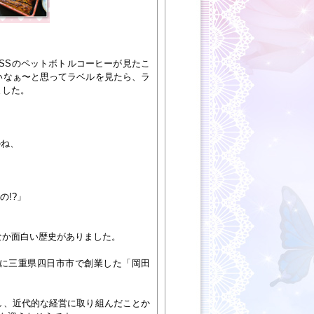
SSのペットボトルコーヒーが見たこ
いなぁ〜と思ってラベルを見たら、ラ
ました。
のね、
の!?」
なか面白い歴史がありました。
年に三重県四日市市で創業した「岡田
し、近代的な経営に取り組んだことか