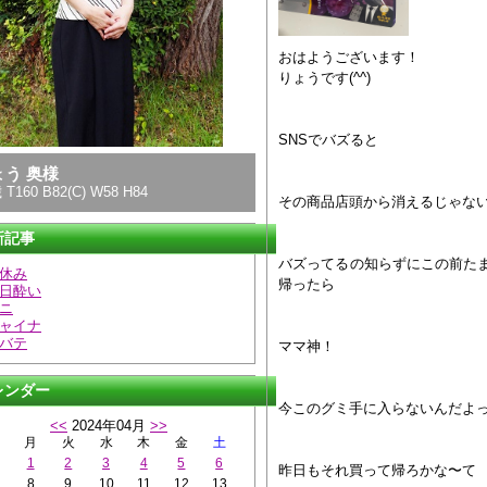
おはようございます！
りょうです(^^)
SNSでバズると
ょう 奥様
 T160 B82(C) W58 H84
その商品店頭から消えるじゃな
新記事
バズってるの知らずにこの前た
休み
帰ったら
日酔い
ニ
ャイナ
バテ
ママ神！
レンダー
今このグミ手に入らないんだよ
<<
2024年04月
>>
月
火
水
木
金
土
1
2
3
4
5
6
昨日もそれ買って帰ろかな〜て
8
9
10
11
12
13