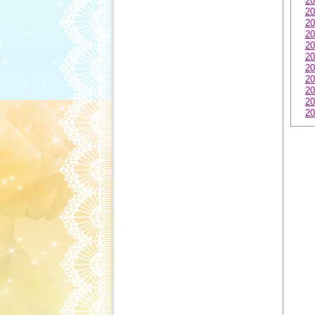
20
20
20
20
20
20
20
20
20
20
20