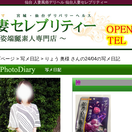
仙台 人妻風俗デリヘル 仙台人妻セレブリティー
プページ
写メ日記
りょう 奥様 さんの24/04の写メ日記
神