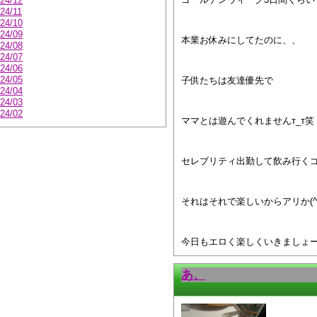
24/12
24/11
24/10
24/09
本業お休みにしてたのに、、
24/08
24/07
24/06
24/05
子供たちは友達優先で
24/04
24/03
24/02
ママとは遊んでくれませんт_т笑
セレブリティ出勤して飲み行く
それはそれで楽しいからアリか(^^
今日もエロく楽しくいきましょー
あ、