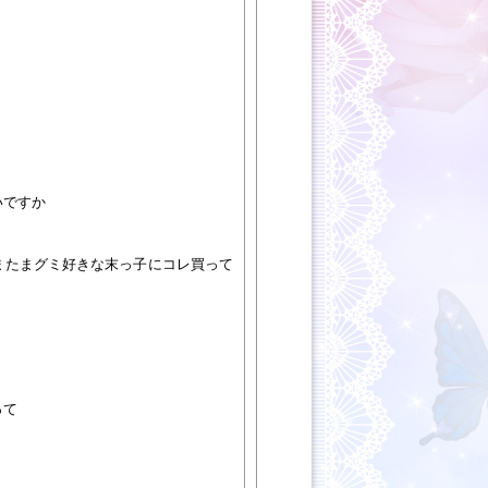
いですか
またまグミ好きな末っ子にコレ買って
って