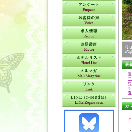
り
45歳
最
夏
二
ワ
チ
夏
カ
日
7