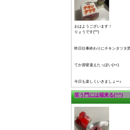
おはようございます！
りょうです(^^)
昨日仕事終わりにチキンタツタ
てか首寝違えたっぽい(><)
今日も楽しくいきましょー♪
笑う門には福来る(^^)