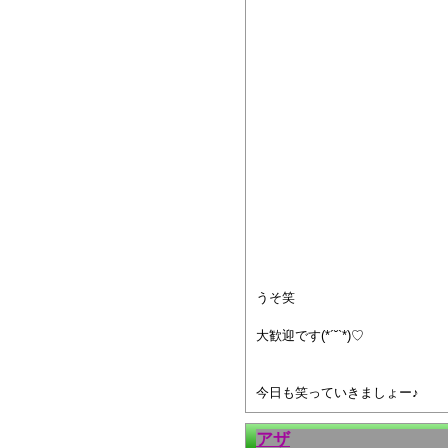
うそ笑
大歓迎です(*´˘`*)♡
今日も笑っていきましょー♪
アザ