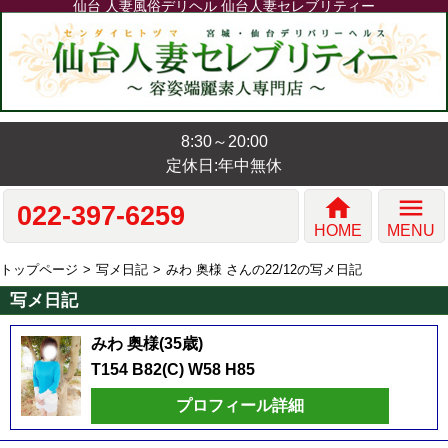
仙台 人妻風俗デリヘル 仙台人妻セレブリティー
8:30～20:00
定休日:年中無休
home
menu
022-397-6259
HOME
MENU
トップページ
写メ日記
みわ 奥様 さんの22/12の写メ日記
写メ日記
みわ 奥様(35歳)
T154 B82(C) W58 H85
プロフィール詳細