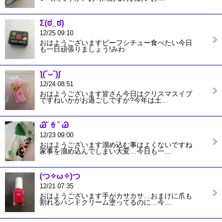
Σ⁠(⁠ಠ⁠_⁠ಠ⁠)
12/25 09:10
おはようございますビーフシチュー食べたい今日
も一日頑張りましょう!みわ
ƪ⁠(⁠˘⁠⌣⁠˘⁠)⁠ʃ
12/24 08:51
おはようございます皆さん今日はクリスマスイブ
ですねいかがお過ごしですか?今年は土…
Ꮚ⁠˘⁠ ⁠ꈊ⁠ ⁠˘⁠ ⁠Ꮚ
12/23 09:00
おはようございます溜め込む事はよくないですね
家事を溜め込んでしまい大変…今日も一…
(⁠つ⁠✧⁠ω⁠✧⁠)⁠つ
12/21 07:35
おはようございます手がカサカサ…おまけに爪も
割れるハンドクリーム塗ってるのに…今…