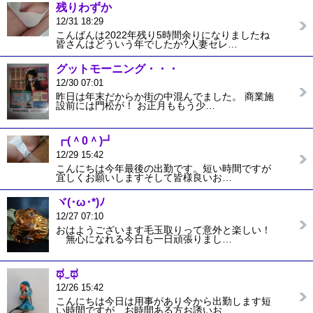
残りわずか
12/31 18:29
こんばんは2022年残り5時間余りになりましたね
皆さんはどういう年でしたか?人妻セレ…
グットモーニング・・・
12/30 07:01
昨日は年末だからか街の中混んでました。 商業施
設前には門松が！ お正月ももう少…
┏⁠(⁠＾⁠0⁠＾⁠)⁠┛
12/29 15:42
こんにちは今年最後の出勤です。短い時間ですが
宜しくお願いしますそして皆様良いお…
ヾ⁠(⁠･⁠ω⁠･⁠*⁠)⁠ﾉ
12/27 07:10
おはようございます毛玉取りって意外と楽しい！
無心になれる今日も一日頑張りまし…
ಥ⁠‿⁠ಥ
12/26 15:42
こんにちは今日は用事があり今から出勤します短
い時間ですが、お時間ある方お誘いお…