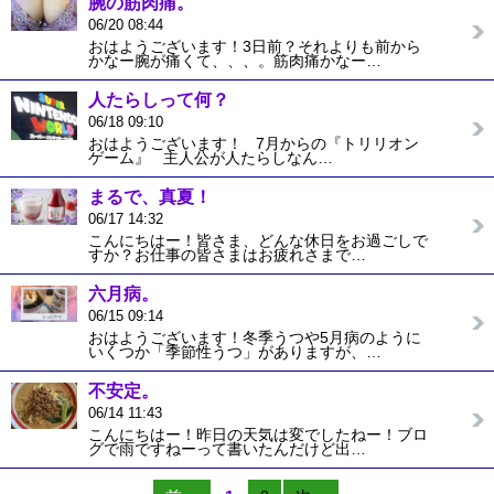
腕の筋肉痛。
06/20 08:44
おはようございます！3日前？それよりも前から
かなー腕が痛くて、、、。筋肉痛かなー…
人たらしって何？
06/18 09:10
おはようございます！ 7月からの『トリリオン
ゲーム』 主人公が人たらしなん…
まるで、真夏！
06/17 14:32
こんにちはー！皆さま、どんな休日をお過ごしで
すか？お仕事の皆さまはお疲れさまで…
六月病。
06/15 09:14
おはようございます！冬季うつや5月病のように
いくつか「季節性うつ」がありますが、…
不安定。
06/14 11:43
こんにちはー！昨日の天気は変でしたねー！ブロ
グで雨ですねーって書いたんだけど出…