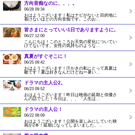
方向音痴なのに、、、。
06/28 09:34
おはようございます！私はナビがないと目的地に
着けないほどの方向音痴です。このお…
皆さまにとっていい1日でありますように。
06/27 12:00
こんにちは！このところお天気の変化についてい
けてないです。女性の気持ちのような…
真夏がすぐそこに！
06/25 09:42
おはようございます！汗かきの私にとって真夏は
敵です！夏は好きなんだけどねー暑い…
ドラマの主人公2。
06/23 09:52
おはようございます！昨日は映画の延期と俳優さ
んの話でした！今日は、、、『人生は…
ドラマの主人公！
06/22 08:09
おはようございます！公開を楽しみにしていた映
画が2本！延期になってしまいました。…