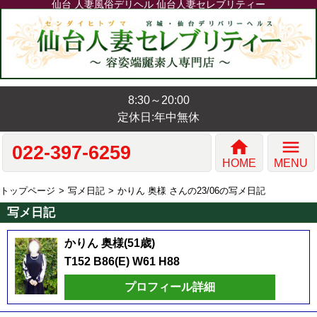
仙台 人妻風俗デリヘル 仙台人妻セレブリティー
8:30～20:00
定休日:年中無休
home
menu
022-397-6259
HOME
MENU
トップページ
写メ日記
かりん 奥様 さんの23/06の写メ日記
写メ日記
かりん 奥様(51歳)
T152 B86(E) W61 H88
プロフィール詳細