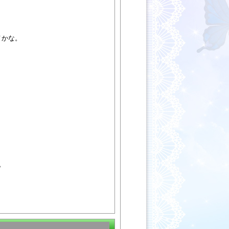
メかな。
。