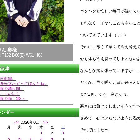
バタバタと忙しい毎日が続いて
もれなく、イヤなことも辛いこ
ついてきています（ ; ; ）
それに、寒くて寒くて冷え冷え
りん 奥様
 T152 B86(E) W61 H88
心も体も冷え切ってしまわない
新記事
なんとか踏ん張っていますが、
員削減。
どうか、早く暖かい日が来ると
悔先立たずってほんとね。
雨の晴れ間。
、ついに！
まだ2月。くぅー泣きそう。
雨の雨、寒い。
寒さには負けてしまいそうです
レンダー
せめて、心は凍らないように温
<<
2026年01月
>>
月
火
水
木
金
土
それではまた〜
1
2
3
5
6
7
8
9
10