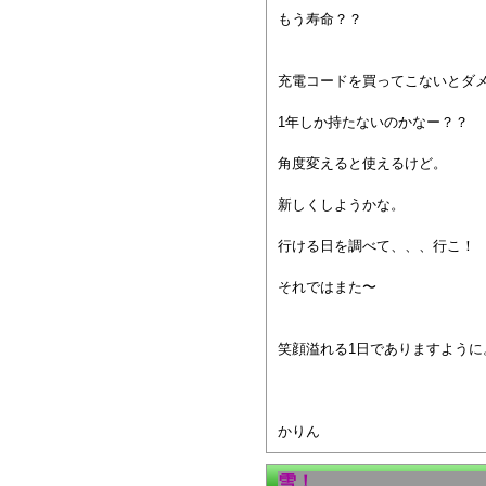
もう寿命？？
充電コードを買ってこないとダ
1年しか持たないのかなー？？
角度変えると使えるけど。
新しくしようかな。
行ける日を調べて、、、行こ！
それではまた〜
笑顔溢れる1日でありますように
かりん
雪！