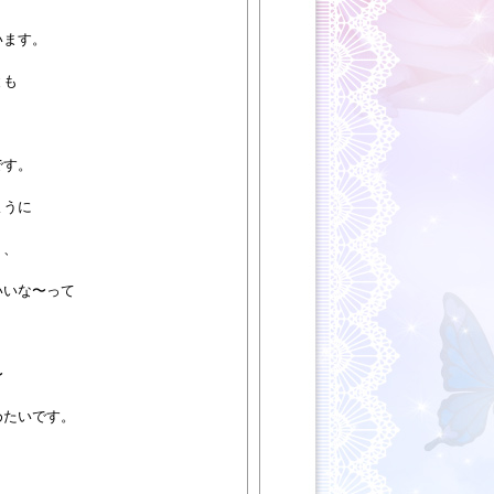
います。
とも
です。
ように
、、
いいな〜って
〜
めたいです。