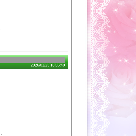
。
。
2026/01/23 10:06:40
、、