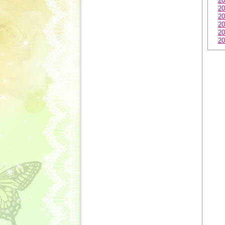
20
20
20
20
20
20