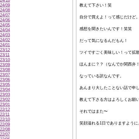
24/10
24/09
教えて下さい！笑
24/08
24/07
自分で買えよ！って感じだけど
24/06
24/05
感想を聞きたいんです！笑笑
24/04
24/03
24/02
だって気になるんだもん！
24/01
23/12
ツイですごく美味しい！って拡
23/11
23/10
ほんまに？？（なんでか関西弁
23/09
23/08
23/07
なっている訳なんです。
23/06
23/05
あんまり大したことない話で申
23/04
23/03
23/02
教えて下さる方はよろしくお願
23/01
22/12
それではまた〜
22/11
22/10
笑顔溢れる1日でありますように
22/09
22/08
22/07