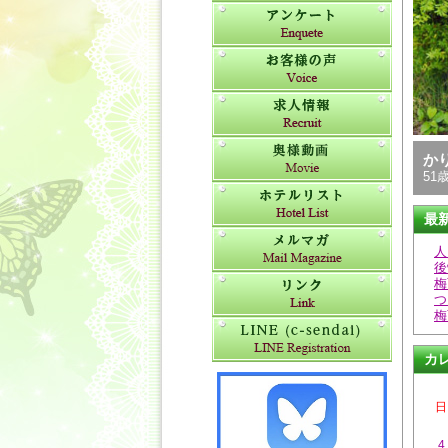
か
51歳
最
人
後
梅
つ
梅
カ
日
4