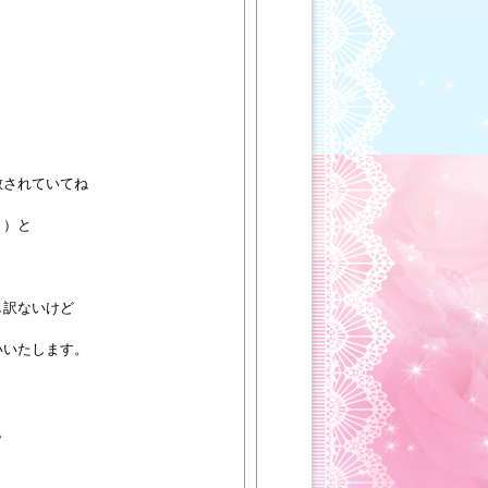
。
散されていてね
！）と
し訳ないけど
いいたします。
。