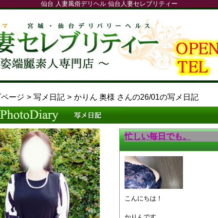
仙台 人妻風俗デリヘル 仙台人妻セレブリティー
プページ
写メ日記
かりん 奥様 さんの26/01の写メ日記
忙しい毎日でも。
こんにちは！
かりんです。