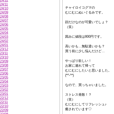
24/12
24/11
チャイロイコグマの
24/10
24/09
むにむにぬいぐるみです。
24/08
24/07
顔だけなのが可愛いでしょ？
24/06
（笑）
24/05
24/04
因みに値段は800円です。
24/03
24/02
24/01
高いかも…無駄遣いかも？
23/12
買う前に少し悩んだけど…
23/11
23/10
やっぱり欲しい！
23/09
23/08
お家に連れて帰って
23/07
むにむにしたいと思いました。
23/06
(*^-^*)
23/05
23/04
なので、買っちゃいました。
23/03
23/02
23/01
ストレス発散！？
22/12
（笑）
22/11
むにむにしてリフレッシュ♪
22/10
癒されています♡
22/09