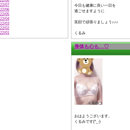
22/08
22/07
今日も健康に良い一日を
22/06
過ごせますように
22/05
22/04
笑顔で頑張りましょう♪♪♪
22/03
22/02
22/01
くるみ
身体も心も…♡
おはようございます。
くるみです(^_-)