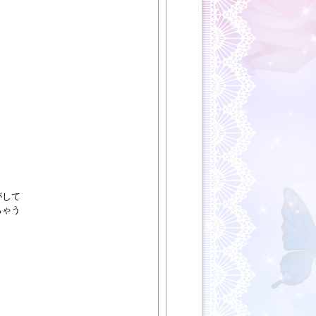
がして
ちゃう
）