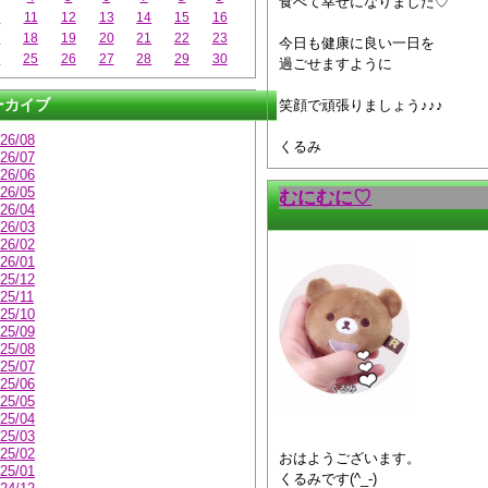
食べて幸せになりました♡
0
11
12
13
14
15
16
7
18
19
20
21
22
23
今日も健康に良い一日を
4
25
26
27
28
29
30
過ごせますように
ーカイブ
笑顔で頑張りましょう♪♪♪
26/08
くるみ
26/07
26/06
26/05
むにむに♡
26/04
26/03
26/02
26/01
25/12
25/11
25/10
25/09
25/08
25/07
25/06
25/05
25/04
25/03
25/02
おはようございます。
25/01
くるみです(^_-)