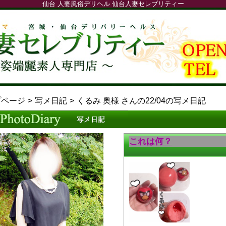
仙台 人妻風俗デリヘル 仙台人妻セレブリティー
プページ
写メ日記
くるみ 奥様 さんの22/04の写メ日記
これは何？