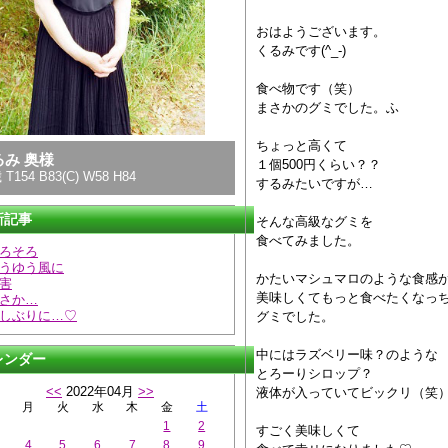
おはようございます。
くるみです(^_-)
食べ物です（笑）
まさかのグミでした。ふ
ちょっと高くて
るみ 奥様
１個500円くらい？？
 T154 B83(C) W58 H84
するみたいですが…
新記事
そんな高級なグミを
食べてみました。
ろそろ
うゆう風に
かたいマシュマロのような食感
害
美味しくてもっと食べたくなっ
さか…
しぶりに…♡
グミでした。
中にはラズベリー味？のような
レンダー
とろーりシロップ？
<<
2022年04月
>>
液体が入っていてビックリ（笑
月
火
水
木
金
土
1
2
すごく美味しくて
4
5
6
7
8
9