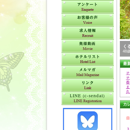
く
48歳
最
そ
そ
香
ま
久
カ
日
3