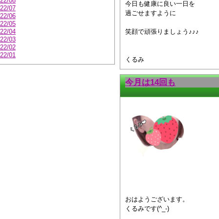
22/08
今日も健康に良い一日を
22/07
過ごせますように
22/06
22/05
22/04
笑顔で頑張りましょう♪♪♪
22/03
22/02
22/01
くるみ
今月は14回も
おはようございます。
くるみです(^_-)