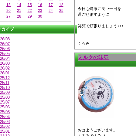
2
13
14
15
16
17
18
今日も健康に良い一日を
9
20
21
22
23
24
25
過ごせますように
6
27
28
29
30
笑顔で頑張りましょう♪♪♪
ーカイブ
26/08
くるみ
26/07
26/06
26/05
ミルクの味♡
26/04
26/03
26/02
26/01
25/12
25/11
25/10
25/09
25/08
25/07
25/06
25/05
25/04
25/03
25/02
おはようございます。
25/01
くるみです(^_-)