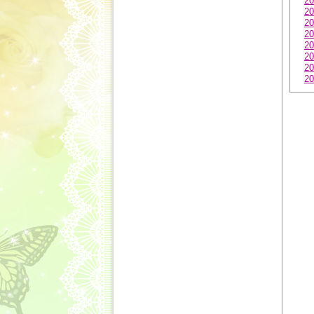
20
20
20
20
20
20
20
20