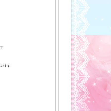
。
。
時に
思います。
。