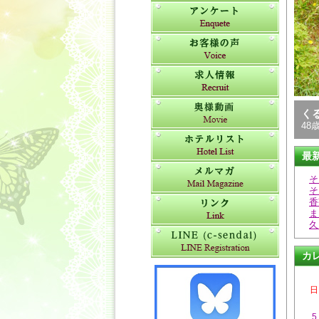
く
48歳
最
そ
そ
香
ま
久
カ
日
5