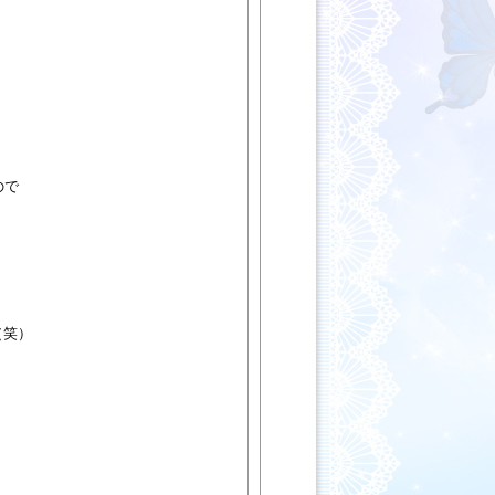
ので
（笑）