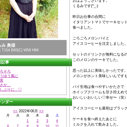
おはようございます。
くるみです(^_-)
昨日お仕事の合間に
イタリアントマトでケーキセッ
食べました。
ごろごろメロンパイと
アイスコーヒーを注文しました
るみ 奥様
 T154 B83(C) W58 H84
セットのドリンクが無料になる
このメロンのケーキでした。
新記事
思った以上に美味しかったです
ろそろ
うゆう風に
メロンがホント美味しいんですも
害
さか…
パイ生地は食べやすいかたさで
しぶりに…♡
ホイップクリームも甘さ控えめ
おいしいおいしい♡幸せ〜（笑
レンダー
アイスコーヒーも最初はブラッ
<<
2022年06月
>>
月
火
水
木
金
土
ケーキを食べ終えたあとに
1
2
3
4
ミルクを入れて飲みました。
6
7
8
9
10
11