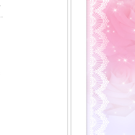
。
…
。
と
。