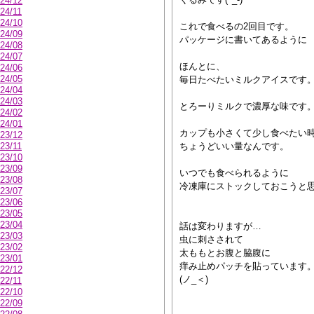
24/12
24/11
24/10
これで食べるの2回目です。
24/09
パッケージに書いてあるように
24/08
24/07
ほんとに、
24/06
24/05
毎日たべたいミルクアイスです
24/04
24/03
とろーりミルクで濃厚な味です
24/02
24/01
カップも小さくて少し食べたい
23/12
23/11
ちょうどいい量なんです。
23/10
23/09
いつでも食べられるように
23/08
冷凍庫にストックしておこうと
23/07
23/06
23/05
23/04
話は変わりますが…
23/03
虫に刺さされて
23/02
太ももとお腹と脇腹に
23/01
痒み止めパッチを貼っています
22/12
(ノ_＜)
22/11
22/10
22/09