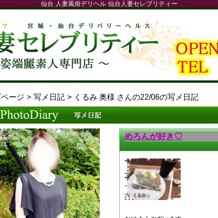
仙台 人妻風俗デリヘル 仙台人妻セレブリティー
プページ
写メ日記
くるみ 奥様 さんの22/06の写メ日記
めろんが好き♡