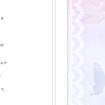
トを
。
のが
。
ん🍈
で
）
クで。