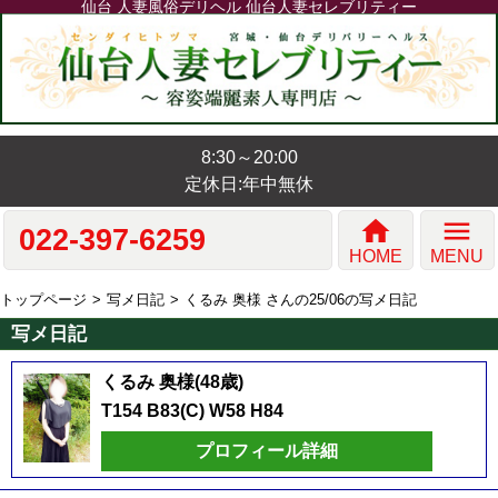
仙台 人妻風俗デリヘル 仙台人妻セレブリティー
8:30～20:00
定休日:年中無休
home
menu
022-397-6259
HOME
MENU
トップページ
写メ日記
くるみ 奥様 さんの25/06の写メ日記
写メ日記
くるみ 奥様(48歳)
T154 B83(C) W58 H84
プロフィール詳細