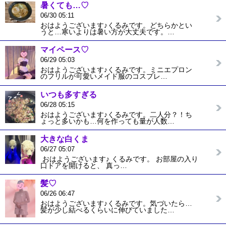
暑くても…♡
06/30 05:11
おはようございます♪くるみです。どちらかとい
うと…寒いよりは暑い方が大丈夫です。…
マイペース♡
06/29 05:03
おはようございます♪くるみです。ミニエプロン
のフリルが可愛いメイド服のコスプレ…
いつも多すぎる
06/28 05:15
おはようございます♪くるみです。二人分？！ち
ょっと多いかも…何を作っても量が人数…
大きな白くま
06/27 05:07
おはようございます♪ くるみです。 お部屋の入り
口ドアを開けると、 真っ…
髪♡
06/26 06:47
おはようございます♪くるみです。気づいたら…
髪が少し結べるくらいに伸びていました…