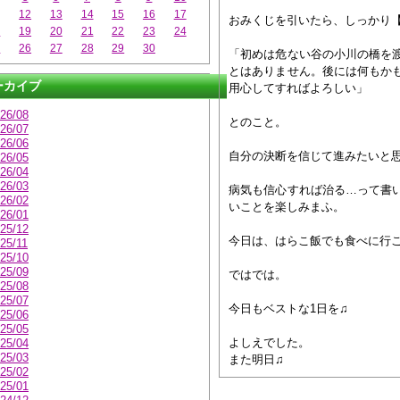
12
13
14
15
16
17
おみくじを引いたら、しっかり
8
19
20
21
22
23
24
5
26
27
28
29
30
「初めは危ない谷の小川の橋を
とはありません。後には何もか
ーカイブ
用心してすればよろしい」
26/08
とのこと。
26/07
26/06
自分の決断を信じて進みたいと
26/05
26/04
26/03
病気も信心すれば治る…って書
26/02
いことを楽しみまふ。
26/01
25/12
今日は、はらこ飯でも食べに行
25/11
25/10
25/09
ではでは。
25/08
25/07
今日もベストな1日を♫
25/06
25/05
よしえでした。
25/04
25/03
また明日♫
25/02
25/01