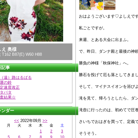
おはようございます♡よしえで
私ごとですが。
来週、とある大会に出まふ。
しえ 奥様
で、昨日、ダンナ殿と最後の神
 T162 B87(E) W60 H88
勝負の神様「秋保神社」へ。
新記事
勝石を投げて厄も落としてきま
（遠）路はるばる
運の鈴
そして、マイナスイオンを浴び
定速度改正
タバタ
査結果☆
滝を見て、帰ろうとしたら、ダ
滝壺に行ったのは、初めてで圧
レンダー
<<
2022年09月
>>
さいちでおはぎを買って、定義
月
火
水
木
金
土
1
2
3
そうそう。
5
6
7
8
9
10