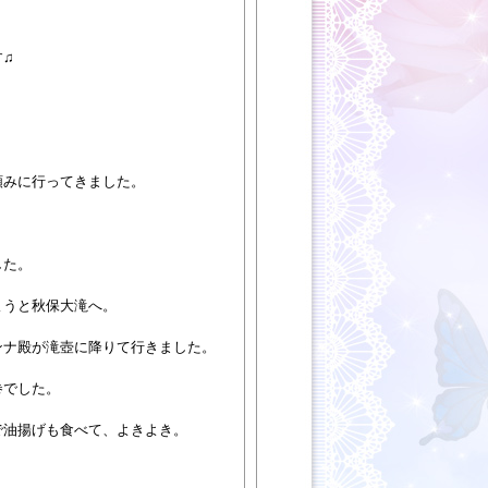
す♫
頼みに行ってきました。
した。
ようと秋保大滝へ。
ンナ殿が滝壺に降りて行きました。
巻でした。
で油揚げも食べて、よきよき。