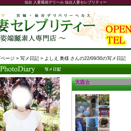
仙台 人妻風俗デリヘル 仙台人妻セレブリティー
プページ
写メ日記
よしえ 奥様 さんの22/09/30の写メ日記
大吉☆