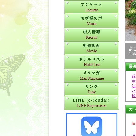
よ
43歳
最
縁
幸
法
バ
検
カ
日
4