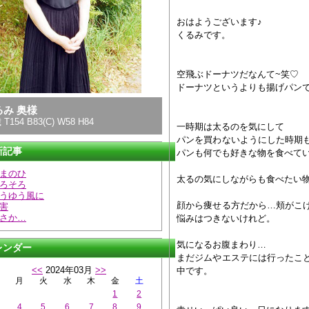
おはようございます♪
くるみです。
空飛ぶドーナツだなんて~笑♡
ドーナツというよりも揚げパン
るみ 奥様
 T154 B83(C) W58 H84
一時期は太るのを気にして
パンを買わないようにした時期
新記事
パンも何でも好きな物を食べてい
まのひ
太るの気にしながらも食べたい物
ろそろ
うゆう風に
顔から痩せる方だから…頬がこ
害
さか…
悩みはつきないけれど。
気になるお腹まわり…
レンダー
まだジムやエステには行ったこ
<<
2024年03月
>>
中です。
月
火
水
木
金
土
1
2
4
5
6
7
8
9