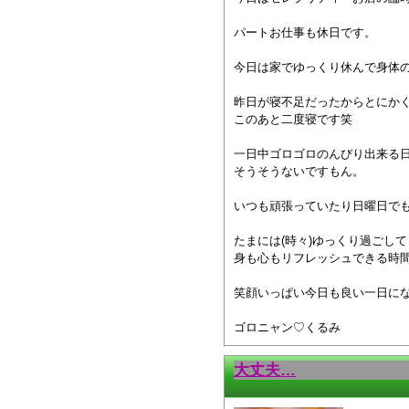
パートお仕事も休日です。
今日は家でゆっくり休んで身体
昨日が寝不足だったからとにか
このあと二度寝です笑
一日中ゴロゴロのんびり出来る
そうそうないですもん。
いつも頑張っていたり日曜日で
たまには(時々)ゆっくり過ごして
身も心もリフレッシュできる時間
笑顔いっぱい今日も良い一日になりま
ゴロニャン♡くるみ
大丈夫…