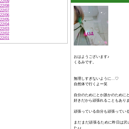
22/09
22/08
22/07
22/06
22/05
22/04
22/03
22/02
22/01
おはようございます♪
くるみです。
無理しすぎないように…♡
自然体で行くよー笑
自分のためにとか誰かのために
好きだから頑張れることもあり
頑張っている自分も頑張ってい
まだまだ頑張るために昨日は沢山
た♪♪