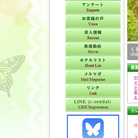
く
48歳
最
や
そ
そ
香
ま
カ
日
3