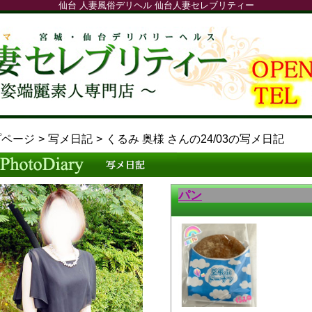
仙台 人妻風俗デリヘル 仙台人妻セレブリティー
プページ
写メ日記
くるみ 奥様 さんの24/03の写メ日記
パン