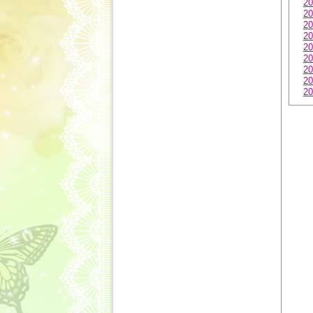
20
20
20
20
20
20
20
20
20