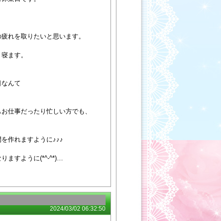
の疲れを取りたいと思います。
く寝ます。
日なんて
もお仕事だったり忙しい方でも、
を作れますように♪♪♪
すように(*^-^*)…
2024/03/02 06:32:50