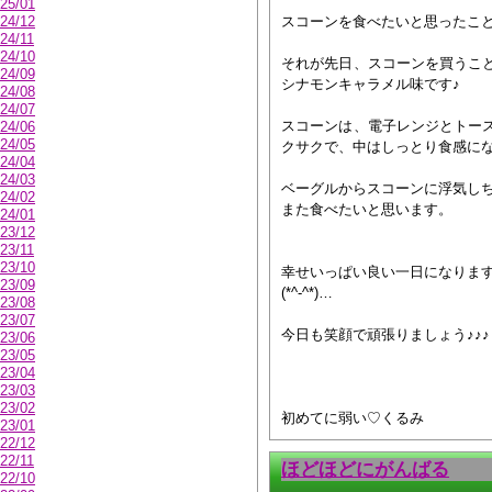
25/01
スコーンを食べたいと思ったこ
24/12
24/11
24/10
それが先日、スコーンを買うこ
24/09
シナモンキャラメル味です♪
24/08
24/07
スコーンは、電子レンジとトー
24/06
24/05
クサクで、中はしっとり食感にな
24/04
24/03
ベーグルからスコーンに浮気し
24/02
また食べたいと思います。
24/01
23/12
23/11
23/10
幸せいっぱい良い一日になりま
23/09
(*^-^*)…
23/08
23/07
今日も笑顔で頑張りましょう♪♪♪
23/06
23/05
23/04
23/03
23/02
初めてに弱い♡くるみ
23/01
22/12
22/11
ほどほどにがんばる
22/10