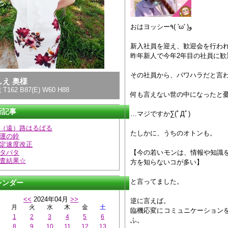
おはヨッシー٩( 'ω' )و
新入社員を迎え、歓迎会を行わ
昨年新人で今年2年目の社員に歓
その社員から、パワハラだと言
しえ 奥様
 T162 B87(E) W60 H88
何も言えない世の中になったと
新記事
…マジですか∑(ﾟДﾟ)
（遠）路はるばる
たしかに、うちのオトンも。
運の鈴
定速度改正
タバタ
【今の若いモンは、情報や知識
査結果☆
方を知らないコが多い】
と言ってました。
レンダー
<<
2024年04月
>>
逆に言えば。
月
火
水
木
金
土
臨機応変にコミュニケーション
1
2
3
4
5
6
ふ。
8
9
10
11
12
13