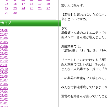
4
15
16
17
18
19
20
若い人に限らず。
1
22
23
24
25
26
27
8
29
30
【老害】と言われないためにも
来るといいですぬ。
ーカイブ
さて。
26/08
風俗嬢さん達のコミュニティで
26/07
新メンバーさん達が増えました
26/06
26/05
26/04
風俗業界では。
26/03
「3回の壁」「3ヶ月の壁」「3
26/02
26/01
リピートしていただけても「3回
25/12
新人期間で忙しいのは「3ヶ月」
25/11
25/10
どんなに人気嬢でも、持って「3
25/09
25/08
この業界の常識をブチ破るべく
25/07
25/06
25/05
25/04
25/03
運営のお姉さんが言っていたこ
25/02
25/01
━━━━━━━━━━━━━━