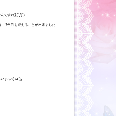
ですね∑(ﾟДﾟ)
は、7年目を迎えることが出来ました
業界の壁をブチ破り続けたいと思いまふ٩( 'ω' )و