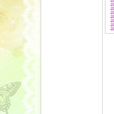
20
20
20
20
20
20
20
20